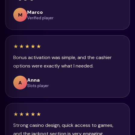
Marco
M
Verified player
★★★★★
Bonus activation was simple, and the cashier
options were exactly what I needed.
Anna
A
Slots player
★★★★★
Strong casino design, quick access to games,
and the jackpot section is very engaging.