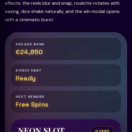
effects: the reels blur and snap, roulette rotates with
easing, dice shake naturally, and the win modal opens
with a cinematic burst.
ARCADE BANK
€24,850
BONUS HEAT
Ready
NEXT REWARD
Free Spins
NEON SLOT
0 TRIES