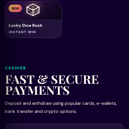
🎲
NEW
Lucky Dice Rush
INSTANT WIN
CASHIER
FAST & SECURE
PAYMENTS
Deposit and withdraw using popular cards, e-wallets,
bank transfer and crypto options.