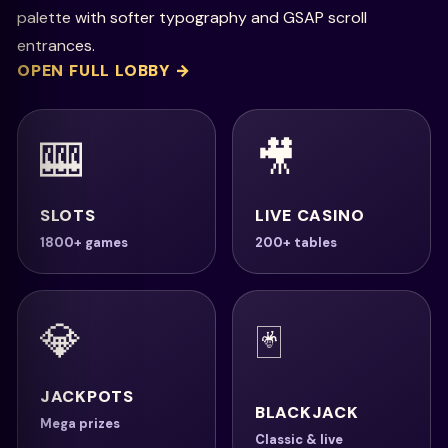
palette with softer typography and GSAP scroll
entrances.
OPEN FULL LOBBY →
🎰
🎥
SLOTS
LIVE CASINO
1800+ games
200+ tables
💎
🃏
JACKPOTS
BLACKJACK
Mega prizes
Classic & live