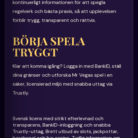
kontinuerligt informationen för att spegla
regelverk och bästa praxis, så att upplevelsen
förblir trygg, transparent och rättvis.
BÖRJA SPELA
TRYGGT
Klar att komma igång? Logga in med BankID, ställ
dina gränser och utforska Mr Vegas spel i en
säker, licensierad miljö med snabba uttag via
Trustly.
Svensk licens med strikt efterlevnad och
transparens, BankID-inloggning och snabba
Trustly-uttag, Brett utbud av slots, jackpottar,
bordsspel och live casino, Tydlig information om