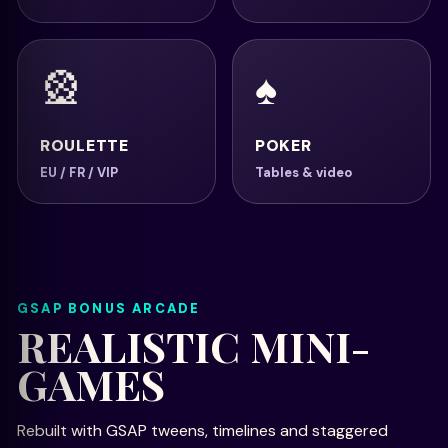
🎡
♠️
ROULETTE
POKER
EU / FR / VIP
Tables & video
GSAP BONUS ARCADE
REALISTIC MINI-
GAMES
Rebuilt with GSAP tweens, timelines and staggered