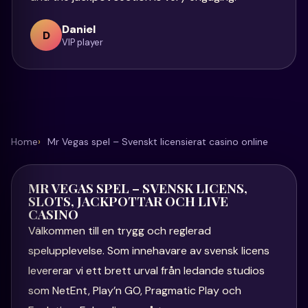
Daniel
D
VIP player
Home
Mr Vegas spel – Svenskt licensierat casino online
MR VEGAS SPEL – SVENSK LICENS,
SLOTS, JACKPOTTAR OCH LIVE
CASINO
Välkommen till en trygg och reglerad
spelupplevelse. Som innehavare av svensk licens
levererar vi ett brett urval från ledande studios
som NetEnt, Play’n GO, Pragmatic Play och