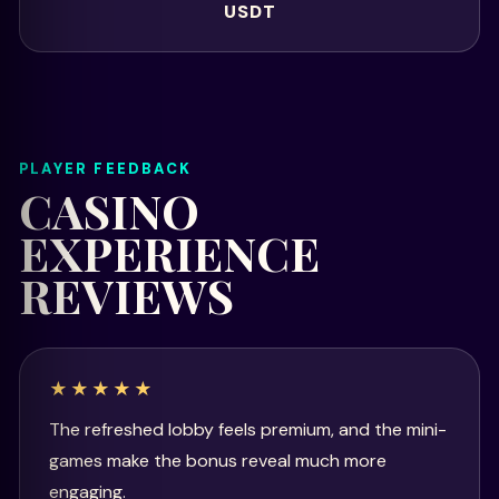
USDT
PLAYER FEEDBACK
CASINO
EXPERIENCE
REVIEWS
★★★★★
The refreshed lobby feels premium, and the mini-
games make the bonus reveal much more
engaging.