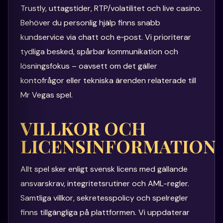
Trustly, uttagstider, RTP/volatilitet och live casino.
Behöver du personlig hjälp finns snabb
kundservice via chatt och e‑post. Vi prioriterar
tydliga besked, spårbar kommunikation och
lösningsfokus – oavsett om det gäller
kontofrågor eller tekniska ärenden relaterade till
Mr Vegas spel.
VILLKOR OCH
LICENSINFORMATION
Allt spel sker enligt svensk licens med gällande
ansvarskrav, integritetsrutiner och AML-regler.
Samtliga villkor, sekretesspolicy och spelregler
finns tillgängliga på plattformen. Vi uppdaterar