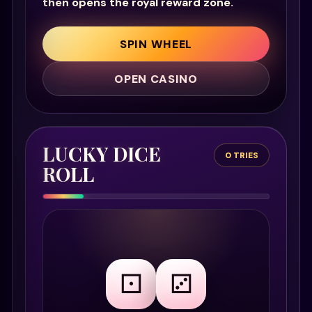
then opens the royal reward zone.
SPIN WHEEL
OPEN CASINO
LUCKY DICE
0 TRIES
ROLL
⚀
⚂