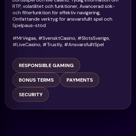
RTP, volatilitet och funktioner, Avancerad sök-
och filterfunktion för effektiv navigering,
Omfattande verktyg för ansvarsfullt spel och
Spelpaus-stöd
#MrVegas, #SvensktCasino, #SlotsSverige,
#LiveCasino, #Trustly, #AnsvarsfulltSpel
RESPONSIBLE GAMING
BONUS TERMS
PAYMENTS
SECURITY