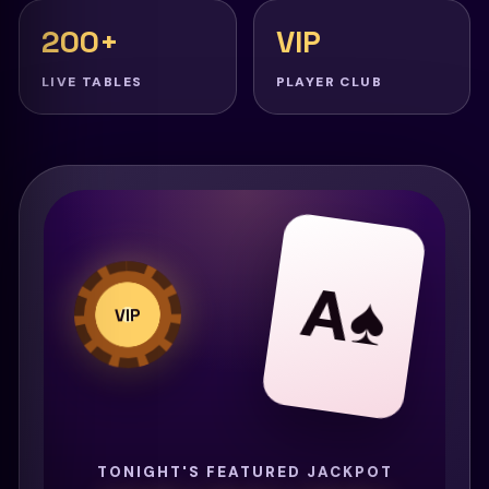
200+
VIP
LIVE TABLES
PLAYER CLUB
A♠
VIP
TONIGHT'S FEATURED JACKPOT